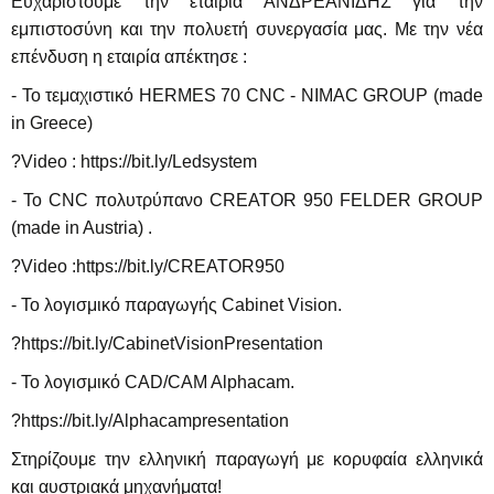
Ευχαριστούμε την εταιρία ΑΝΔΡΕΑΝΙΔΗΣ για την
εμπιστοσύνη και την πολυετή συνεργασία μας. Με την νέα
επένδυση η εταιρία απέκτησε :
- Το τεμαχιστικό HERMES 70 CNC - NIMAC GROUP (made
in Greece)
?Video : https://bit.ly/Ledsystem
- Το CNC πολυτρύπανο CREATOR 950 FELDER GROUP
(made in Austria) .
?Video :https://bit.ly/CREATOR950
- Το λογισμικό παραγωγής Cabinet Vision.
?https://bit.ly/CabinetVisionPresentation
- To λογισμικό CAD/CAM Alphacam.
?https://bit.ly/Alphacampresentation
Στηρίζουμε την ελληνική παραγωγή με κορυφαία ελληνικά
και αυστριακά μηχανήματα!